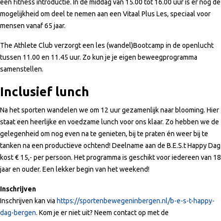
een fitness introductie. In de middag van 15.00 tot 16.00 uur is er nog de
mogelijkheid om deel te nemen aan een Vitaal Plus Les, speciaal voor
mensen vanaf 65 jaar.
The Athlete Club verzorgt een les (wandel)Bootcamp in de openlucht
tussen 11.00 en 11.45 uur. Zo kun je je eigen beweegprogramma
samenstellen.
Inclusief lunch
Na het sporten wandelen we om 12 uur gezamenlijk naar blooming. Hier
staat een heerlijke en voedzame lunch voor ons klaar. Zo hebben we de
gelegenheid om nog even na te genieten, bij te praten én weer bij te
tanken na een productieve ochtend! Deelname aan de B.E.S.t Happy Dag
kost € 15,- per persoon. Het programma is geschikt voor iedereen van 18
jaar en ouder. Een lekker begin van het weekend!
Inschrijven
Inschrijven kan via
https://sportenbewegeninbergen.nl/b-e-s-t-happy-
dag-bergen
. Kom je er niet uit? Neem contact op met de