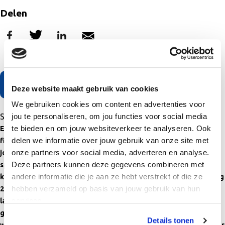
Delen
Terug naar het overzicht
Deze website maakt gebruik van cookies
We gebruiken cookies om content en advertenties voor
Sportcentrum De Beeck opent met openingsweek
jou te personaliseren, om jou functies voor social media
te bieden en om jouw websiteverkeer te analyseren. Ook
Een uniek complex bestaande uit een sporthal, een spiegelzaal,
delen we informatie over jouw gebruik van onze site met
fitnessruimtes, vergaderzalen, de raadzaal, een biljartzaal, een
onze partners voor social media, adverteren en analyse.
jongerencentrum en twee prachtige zwembaden, dát is
Deze partners kunnen deze gegevens combineren met
sportcentrum De Beeck. Inwoners van de gemeente Bergen
andere informatie die je aan ze hebt verstrekt of die ze
kunnen in de openingsweek, van zaterdag 27 augustus t/m vrijdag
hebben verzameld op basis van jouw gebruik van hun
2 september, kennismaken met dit duurzame gebouw. Kom ook
services.
langs en volg een rondleiding of doe mee aan een van de vele
gratis sportieve activiteiten die deze week georganiseerd
Details tonen