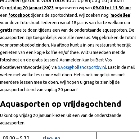
Modellen gezocht voor fotoshoot op vrijdag 20 januari
Op
vrijdag 20 januari 2023
organiseren wij van
09.00 tot 11.30 uur
een
fotoshoot
tijdens de sportochtend. Wij zoeken nog ‘
modellen
‘
voor deze fotoshoot. Iedereen vanaf 18 jaar is van harte welkom om
gratis
mee te doen tijdens een van de onderstaande aquasporten. De
aquasporten zijn toegankelijk voor alle niveaus. Wij gebruiken de foto’s
voor promotiedoeleinden. Na afloop kunt u in ons restaurant heerlijk
genieten van een kopje koffie en/of thee. Wilt u meedoen met de
fotoshoot en de gratis lessen? Aanmelden kan bij Bert Vos
(locatieverantwoordelijke) via
b.vos@hollandsportbv.nl
. Laat in de mail
weten met welke les u mee wilt doen. Het is ook mogelijk om met
meerdere lessen mee te doen. Wij hopen u graag te zien bij de
aquasportochtend van vrijdag 20 januari!
Aquasporten op vrijdagochtend
U kunt op vrijdag 20 januari kiezen uit een van de onderstaande
aquasporten.
09.00 – 9.30
slag- en