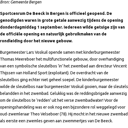
Bron: Gemeente Bergen
Sportcenrum De Beeck in Bergen is officieel geopend. De
genodigden waren in grote getale aanwezig tijdens de opening
donderdagmiddag 1 september. Iedereen wilde getuige zijn van
de officiële opening en natuurlijk gebruikmaken van de
rondleiding door het nieuwe gebouw.
Burgemeester Lars Voskuil opende samen met kinderburgemeester
Thomas Meereboer het multifunctionele gebouw, door overhandiging
van een symbolische sleutelbos ‘in’ het zwembad aan directeur Vincent
Thijssen van Holland Sport (exploitant). De overdracht van de
sleutelbos ging echter niet geheel soepel. De kinderburgemeester
wilde de sleutelbos naar burgemeester Voskuil gooien, maar de sleutels
belandden in het zwembad. Gelukkig was de reddingsbrigade aanwezig
om de sleutelbos te ‘redden’ uit het verse zwembadwater! Voor de
openingshandeling was er ook nog een bijzondere rol weggelegd voor
oud-zwemleraar Theo Velseboer (78). Hij mocht in het nieuwe zwembad
als eerste een zwemles geven aan zwemmertjes van De Beeck.