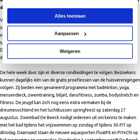
worden. Uw eerste kopje koffie of thee wordt u aangeboden door
de gemeente Bergen.
Alles toestaan
Vanaf 27 augustus opent Holland Sport de deuren van haar
sportcentrum De Beeck voor de inwoners van de gemeente Bergen en
Aanpassen
omstreken. Tijdens de feestelijke openingsweek wordt een gevarieerd
sportprogramma aangeboden met activiteiten voor jong en oud.
Deelname aan de activiteiten is gratis en wordt mede mogelijk gemaakt
Weigeren
door de sportaanbieders in het complex.
De hele week door zijn er diverse rondleidingen te volgen. Bezoekers
kunnen dagelijks één van de gratis proeflessen van de huisverenigingen
volgen. Zij bieden een gevarieerd programma met badminton, yoga,
mensendieck, zwemtraining, biljart, dansfitness, zumba, bodystretch en
fitness. De jeugd kan zich nog eens extra vermaken bij de
dreumesochtend en het luchtkussen springfeest op zaterdag 27
augustus. Zwembad De Beeck nodigt iedereen uit om kennis te maken
met het bad tijdens het vrijzwemmen op zondag of tijdens 50-FIT op
dinsdag. Daarnaast staan de nieuwe aquasporten FloatFit en PiYoChi op