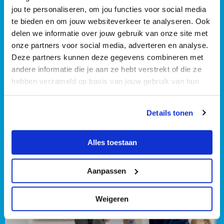
jou te personaliseren, om jou functies voor social media
te bieden en om jouw websiteverkeer te analyseren. Ook
delen we informatie over jouw gebruik van onze site met
onze partners voor social media, adverteren en analyse.
Privé zwemles
Deze partners kunnen deze gegevens combineren met
Bij De Beeck is het mogelijk om privé zwemlessen te volgen
andere informatie die je aan ze hebt verstrekt of die ze
voor het ABC-diploma. Deze zwemlessen zijn speciaal
hebben verzameld op basis van jouw gebruik van hun
geschikt voor kinderen die beter gedijen bij wat meer aandacht.
services.
Details tonen
Alles toestaan
Aanpassen
Weigeren