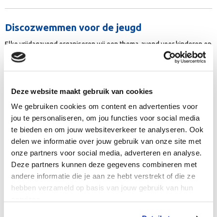
Discozwemmen voor de jeugd
Elke vrijdagavond organiseren wij een thema-avond voor kinderen op
de basisschool. De ene vrijdag gaan we film kijken, de andere vrijdag
is er een disco en we leggen gezellig speelmateriaal in het...
Lees
verder >
Deze website maakt gebruik van cookies
We gebruiken cookies om content en advertenties voor
Recreatief zwemmen
jou te personaliseren, om jou functies voor social media
te bieden en om jouw websiteverkeer te analyseren. Ook
Kom lekker vrijzwemmen in onze baden. Op vrijdagavond tijdens de
delen we informatie over jouw gebruik van onze site met
thema-avond voor de jeugd of zaterdagmiddag of zondagochtend
onze partners voor social media, adverteren en analyse.
gezellig met de hele familie.
Lees verder >
Deze partners kunnen deze gegevens combineren met
andere informatie die je aan ze hebt verstrekt of die ze
Tarieven
hebben verzameld op basis van jouw gebruik van hun
services.
Tarieven zwembad De Beeck Naast losse tickets zijn er voor veel
activiteiten 12-badenkaarten verkrijgbaar. Deze zijn 15 weken geldig