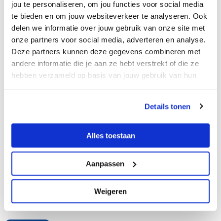
jou te personaliseren, om jou functies voor social media
Telefoonnummer
te bieden en om jouw websiteverkeer te analyseren. Ook
delen we informatie over jouw gebruik van onze site met
onze partners voor social media, adverteren en analyse.
Deze partners kunnen deze gegevens combineren met
Ik wil u iets vertellen
(Vereist)
andere informatie die je aan ze hebt verstrekt of die ze
hebben verzameld op basis van jouw gebruik van hun
services.
Details tonen
Alles toestaan
Aanpassen
Weigeren