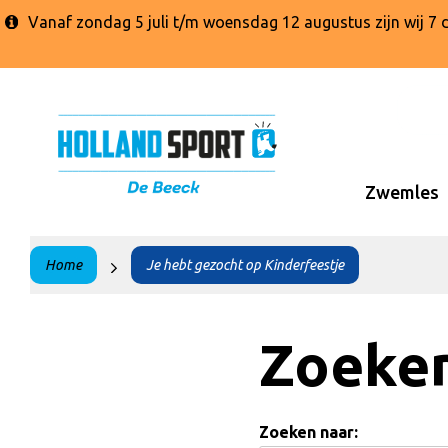
Vanaf zondag 5 juli t/m woensdag 12 augustus zijn wij 
Zwemles
Home
Je hebt gezocht op Kinderfeestje
Zoeke
Zoeken naar: