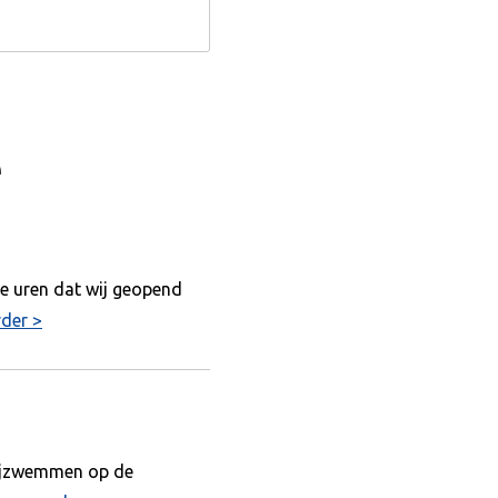
e
de uren dat wij geopend
rder >
vrijzwemmen op de