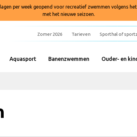
7 dagen per week geopend voor recreatief zwemmen volgens he
met het nieuwe seizoen.
Zomer 2026
Tarieven
Sporthal of sport
Aquasport
Banenzwemmen
Ouder- en k
n