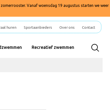
t zomerrooster. Vanaf woensdag 19 augustus starten we weer
zaal huren
Sportaanbieders
Over ons
Contact
indzwemmen
Recreatief zwemmen