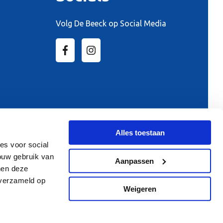
Volg De Beeck op Social Media
Alles toestaan
es voor social
ouw gebruik van
Aanpassen
nen deze
 verzameld op
mles
Kinderfeestjes
Weigeren
t
Zwemochtend ouderen
App voor het zwembad