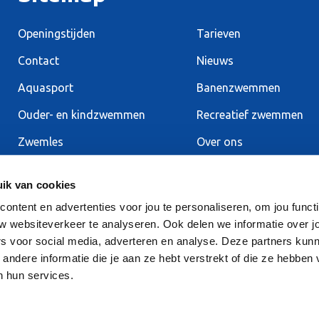
Openingstijden
Tarieven
Contact
Nieuws
Aquasport
Banenzwemmen
Ouder- en kindzwemmen
Recreatief zwemmen
Zwemles
Over ons
ik van cookies
ntent en advertenties voor jou te personaliseren, om jou functi
w websiteverkeer te analyseren. Ook delen we informatie over j
rs voor social media, adverteren en analyse. Deze partners kun
ndere informatie die je aan ze hebt verstrekt of die ze hebben
Banenzwemmen
ABC-zwe
n hun services.
Discozwemmen
Aquaspor
Sporthal of sportzaal huren