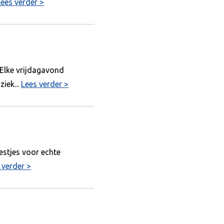
Lees verder >
 Elke vrijdagavond
iek...
Lees verder >
estjes voor echte
 verder >