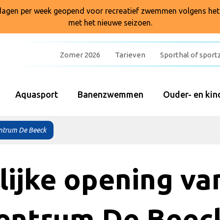
7 dagen per week geopend voor recreatief zwemmen volgens he
met het nieuwe seizoen.
Zomer 2026
Tarieven
Sporthal of sport
Aquasport
Banenzwemmen
Ouder- en k
entrum De Beeck
lijke opening va
entrum De Beec