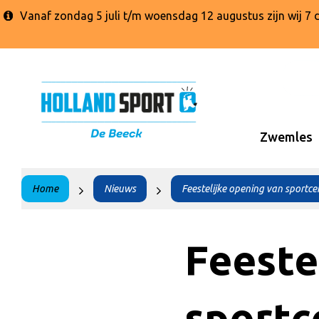
Vanaf zondag 5 juli t/m woensdag 12 augustus zijn wij 
Zwemles
Home
Nieuws
Feestelijke opening van sportc
Feeste
sportc