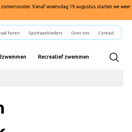
t zomerrooster. Vanaf woensdag 19 augustus starten we weer
zaal huren
Sportaanbieders
Over ons
Contact
indzwemmen
Recreatief zwemmen
n
k