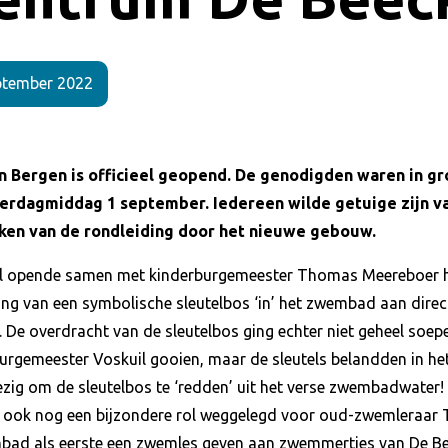
ptember 2022
 Bergen is officieel geopend. De genodigden waren in g
erdagmiddag 1 september. Iedereen wilde getuige zijn va
ken van de rondleiding door het nieuwe gebouw.
l opende samen met kinderburgemeester Thomas Meereboer he
g van een symbolische sleutelbos ‘in’ het zwembad aan direc
. De overdracht van de sleutelbos ging echter niet geheel soe
burgemeester Voskuil gooien, maar de sleutels belandden in h
ig om de sleutelbos te ‘redden’ uit het verse zwembadwater!
 ook nog een bijzondere rol weggelegd voor oud-zwemleraar Th
bad als eerste een zwemles geven aan zwemmertjes van De Be