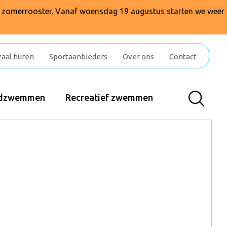
t zomerrooster. Vanaf woensdag 19 augustus starten we weer
zaal huren
Sportaanbieders
Over ons
Contact
indzwemmen
Recreatief zwemmen