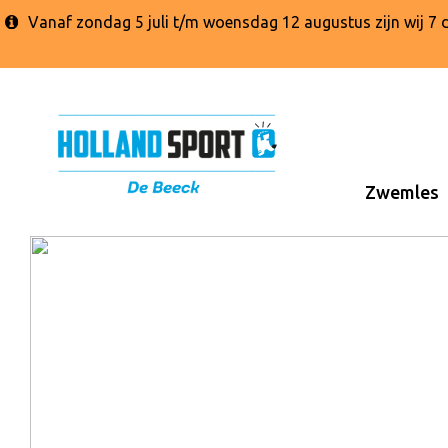
Vanaf zondag 5 juli t/m woensdag 12 augustus zijn wij 
Zwemles