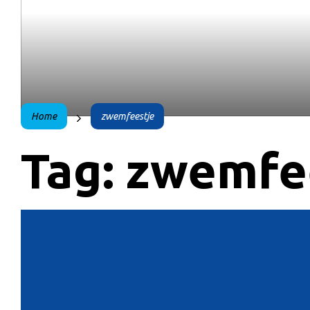
Home
zwemfeestje
Tag:
zwemfe