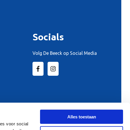
Socials
Volg De Beeck op Social Media
Alles toestaan
es voor social