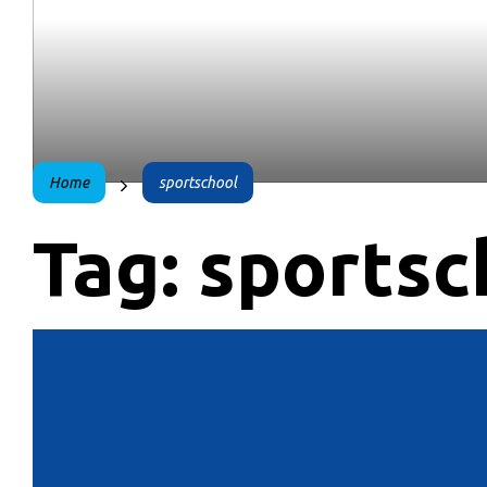
Home
sportschool
Tag:
sportsc