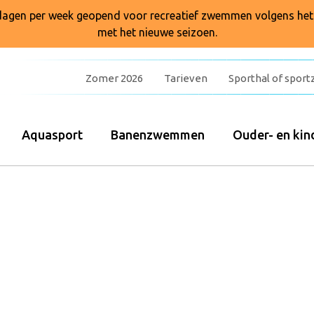
7 dagen per week geopend voor recreatief zwemmen volgens he
met het nieuwe seizoen.
Zomer 2026
Tarieven
Sporthal of sport
Aquasport
Banenzwemmen
Ouder- en k