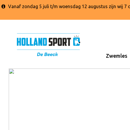
Vanaf zondag 5 juli t/m woensdag 12 augustus zijn wij 
Zwemles