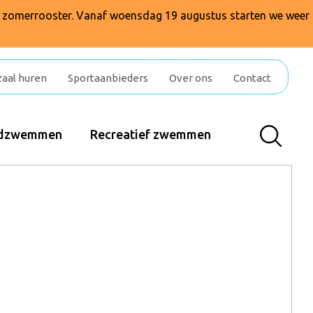
t zomerrooster. Vanaf woensdag 19 augustus starten we weer
zaal huren
Sportaanbieders
Over ons
Contact
indzwemmen
Recreatief zwemmen