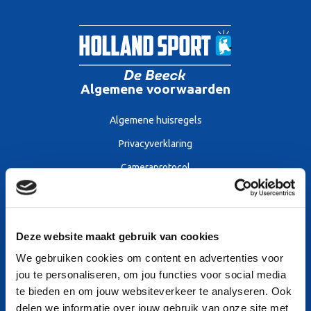
Algemene voorwaarden
Algemene huisregels
Privacyverklaring
Cameraprotocol
Algemene voorwaarden
Sitemap
Deze website maakt gebruik van cookies
We gebruiken cookies om content en advertenties voor
Openingstijden
jou te personaliseren, om jou functies voor social media
Tarieven
te bieden en om jouw websiteverkeer te analyseren. Ook
delen we informatie over jouw gebruik van onze site met