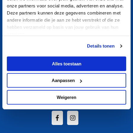
Contact
onze partners voor social media, adverteren en analyse.
Nieuws
Deze partners kunnen deze gegevens combineren met
andere informatie die je aan ze hebt verstrekt of die ze
Aquasport
hebben verzameld op basis van jouw gebruik van hun
Banenzwemmen
services.
Ouder- en kindzwemmen
Details tonen
Recreatief zwemmen
Zwemles
Alles toestaan
Over ons
Aanpassen
Socials
Weigeren
Volg De Beeck op Social Media