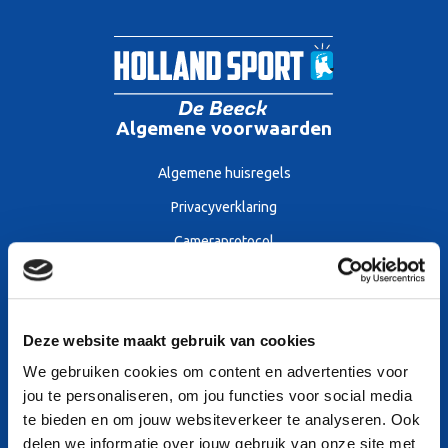
Algemene voorwaarden
Algemene huisregels
Privacyverklaring
Cameraprotocol
Algemene voorwaarden
Sitemap
Deze website maakt gebruik van cookies
We gebruiken cookies om content en advertenties voor
Openingstijden
jou te personaliseren, om jou functies voor social media
Tarieven
te bieden en om jouw websiteverkeer te analyseren. Ook
delen we informatie over jouw gebruik van onze site met