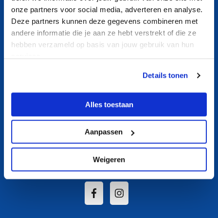
Contact
onze partners voor social media, adverteren en analyse.
Nieuws
Deze partners kunnen deze gegevens combineren met
andere informatie die je aan ze hebt verstrekt of die ze
Aquasport
hebben verzameld op basis van jouw gebruik van hun
Banenzwemmen
services.
Ouder- en kindzwemmen
Details tonen
Recreatief zwemmen
Zwemles
Alles toestaan
Over ons
Aanpassen
Socials
Weigeren
Volg De Beeck op Social Media