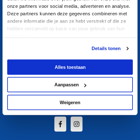
Contact
onze partners voor social media, adverteren en analyse.
Nieuws
Deze partners kunnen deze gegevens combineren met
andere informatie die je aan ze hebt verstrekt of die ze
Aquasport
hebben verzameld op basis van jouw gebruik van hun
Banenzwemmen
services.
Ouder- en kindzwemmen
Details tonen
Recreatief zwemmen
Zwemles
Alles toestaan
Over ons
Aanpassen
Socials
Weigeren
Volg De Beeck op Social Media