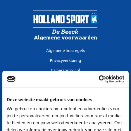
Algemene voorwaarden
Algemene huisregels
Privacyverklaring
Cameraprotocol
Algemene voorwaarden
Sitemap
Deze website maakt gebruik van cookies
We gebruiken cookies om content en advertenties voor
Openingstijden
jou te personaliseren, om jou functies voor social media
Tarieven
te bieden en om jouw websiteverkeer te analyseren. Ook
delen we informatie over jouw gebruik van onze site met