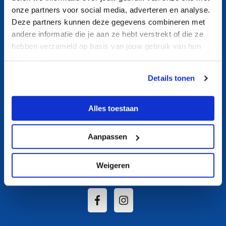
Contact
onze partners voor social media, adverteren en analyse.
Nieuws
Deze partners kunnen deze gegevens combineren met
andere informatie die je aan ze hebt verstrekt of die ze
Aquasport
hebben verzameld op basis van jouw gebruik van hun
Banenzwemmen
services.
Ouder- en kindzwemmen
Details tonen
Recreatief zwemmen
Zwemles
Alles toestaan
Over ons
Aanpassen
Socials
Weigeren
Volg De Beeck op Social Media