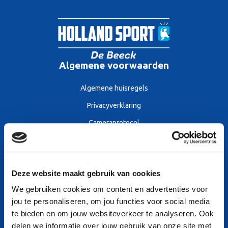
Algemene voorwaarden
Algemene huisregels
Privacyverklaring
Cameraprotocol
Algemene voorwaarden
Sitemap
Deze website maakt gebruik van cookies
We gebruiken cookies om content en advertenties voor
Openingstijden
jou te personaliseren, om jou functies voor social media
Tarieven
te bieden en om jouw websiteverkeer te analyseren. Ook
delen we informatie over jouw gebruik van onze site met