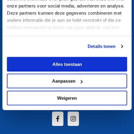
Contact
onze partners voor social media, adverteren en analyse.
Nieuws
Deze partners kunnen deze gegevens combineren met
andere informatie die je aan ze hebt verstrekt of die ze
Aquasport
hebben verzameld op basis van jouw gebruik van hun
Banenzwemmen
services.
Ouder- en kindzwemmen
Details tonen
Recreatief zwemmen
Zwemles
Alles toestaan
Over ons
Aanpassen
Socials
Weigeren
Volg De Beeck op Social Media