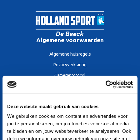
Algemene voorwaarden
Algemene huisregels
Privacyverklaring
Cameraprotocol
Algemene voorwaarden
Sitemap
Deze website maakt gebruik van cookies
We gebruiken cookies om content en advertenties voor
Openingstijden
jou te personaliseren, om jou functies voor social media
Tarieven
te bieden en om jouw websiteverkeer te analyseren. Ook
delen we informatie over jouw gebruik van onze site met