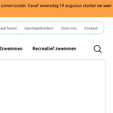
t zomerrooster. Vanaf woensdag 19 augustus starten we weer
zaal huren
Sportaanbieders
Over ons
Contact
indzwemmen
Recreatief zwemmen