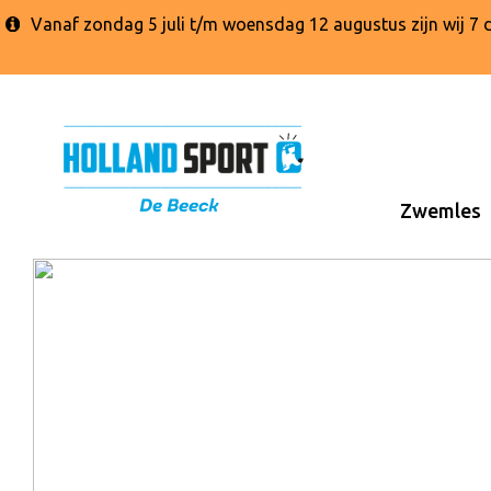
Vanaf zondag 5 juli t/m woensdag 12 augustus zijn wij 
Zwemles