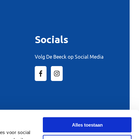
Socials
Volg De Beeck op Social Media
Alles toestaan
es voor social