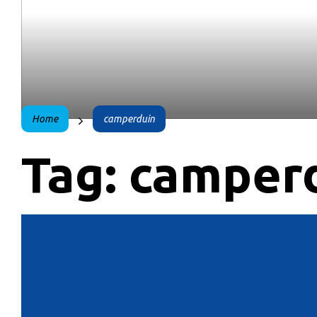
Home
camperduin
Tag:
camper