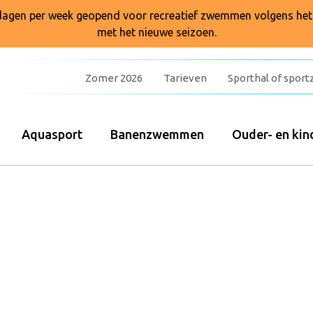
7 dagen per week geopend voor recreatief zwemmen volgens he
met het nieuwe seizoen.
Zomer 2026
Tarieven
Sporthal of sport
Aquasport
Banenzwemmen
Ouder- en k