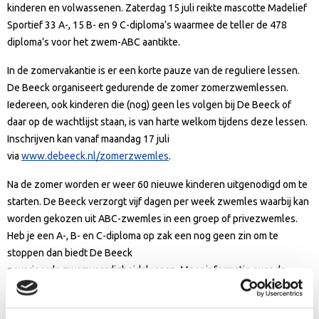
kinderen en volwassenen. Zaterdag 15 juli reikte mascotte Madelief
Sportief 33 A-, 15 B- en 9 C-diploma’s waarmee de teller de 478
diploma’s voor het zwem-ABC aantikte.
In de zomervakantie is er een korte pauze van de reguliere lessen.
De Beeck organiseert gedurende de zomer zomerzwemlessen.
Iedereen, ook kinderen die (nog) geen les volgen bij De Beeck of
daar op de wachtlijst staan, is van harte welkom tijdens deze lessen.
Inschrijven kan vanaf maandag 17 juli
via
www.debeeck.nl/zomerzwemles
.
Na de zomer worden er weer 60 nieuwe kinderen uitgenodigd om te
starten. De Beeck verzorgt vijf dagen per week zwemles waarbij kan
worden gekozen uit ABC-zwemles in een groep of privezwemles.
Heb je een A-, B- en C-diploma op zak een nog geen zin om te
stoppen dan biedt De Beeck
gevarieerde zwemvaardigheidslessen. Meer informatie over de
zwemlessen van De Beeck is te vinden
op
www.debeeck.nl/zwemles
.