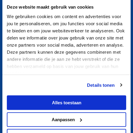
Privacyverklaring
Deze website maakt gebruik van cookies
We gebruiken cookies om content en advertenties voor
Cameraprotocol
jou te personaliseren, om jou functies voor social media
Algemene voorwaarden
te bieden en om jouw websiteverkeer te analyseren. Ook
delen we informatie over jouw gebruik van onze site met
Sitemap
onze partners voor social media, adverteren en analyse.
Deze partners kunnen deze gegevens combineren met
Openingstijden
andere informatie die je aan ze hebt verstrekt of die ze
hebben verzameld op basis van jouw gebruik van hun
Tarieven
services.
Contact
Details tonen
Nieuws
Aquasport
Alles toestaan
Banenzwemmen
Ouder- en kindzwemmen
Aanpassen
Recreatief zwemmen